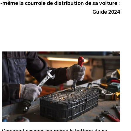
suiva
ême la courroie de distribution de sa voiture :
Guide 2024
Comment changer soi-même la batterie de sa