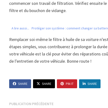
commencer son travail de filtration. Vérifiez ensuite le n
filtre et du bouchon de vidange.
A lire aussi...
Protéger son système : comment changer sa batterie s
Remplacer soi-même le filtre à huile de sa voiture n’es
étapes simples, vous contribuerez à prolonger la durée 
votre véhicule est la clé pour éviter des réparations co
de l’entretien de votre véhicule. Bonne route !
SHARE
SHARE
PIN IT
SHARE
Navigation
Publication
PUBLICATION PRÉCÉDENTE