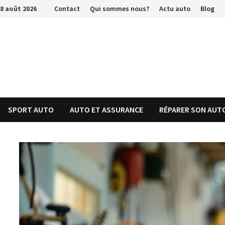
Passer
8 août 2026
Contact
Qui sommes nous?
Actu auto
Blog
au
contenu
SPORT AUTO
AUTO ET ASSURANCE
RÉPARER SON AUT