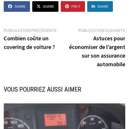
SHARE
SHARE
PIN IT
SHARE
Navigation
Publication
P
PUBLICATION PRÉCÉDENTE
PUBLICATION SUIVANTE
précédente :
s
Combien coûte un
Astuces pour
de
covering de voiture ?
économiser de l’argent
l’article
sur son assurance
automobile
VOUS POURRIEZ AUSSI AIMER