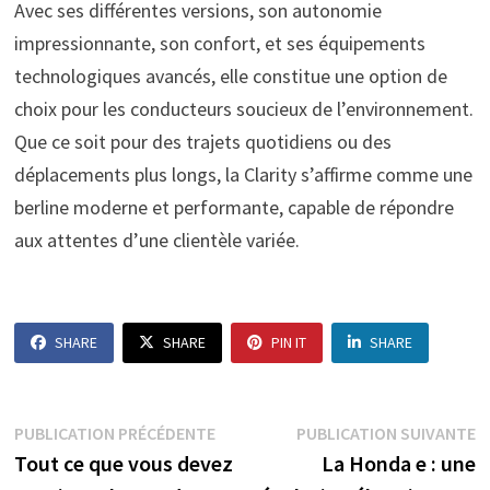
Avec ses différentes versions, son autonomie
impressionnante, son confort, et ses équipements
technologiques avancés, elle constitue une option de
choix pour les conducteurs soucieux de l’environnement.
Que ce soit pour des trajets quotidiens ou des
déplacements plus longs, la Clarity s’affirme comme une
berline moderne et performante, capable de répondre
aux attentes d’une clientèle variée.
SHARE
SHARE
PIN IT
SHARE
Navigation
Publication
P
PUBLICATION PRÉCÉDENTE
PUBLICATION SUIVANTE
précédente :
s
Tout ce que vous devez
La Honda e : une
de