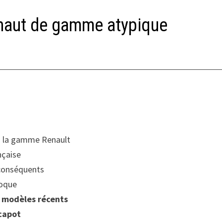
e haut de gamme atypique
s la gamme Renault
nçaise
onséquents
poque
x
modèles récents
capot