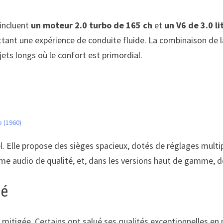
 incluent
un moteur 2.0 turbo de 165 ch
et
un V6 de 3.0 li
ettant une expérience de conduite fluide. La combinaison de
jets longs où le confort est primordial.
e (1960)
l. Elle propose des sièges spacieux, dotés de réglages mult
e audio de qualité, et, dans les versions haut de gamme, des 
hé
mitigée. Certains ont salué ses qualités exceptionnelles en