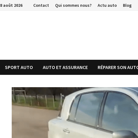
Passer
8 août 2026
Contact
Qui sommes nous?
Actu auto
Blog
au
contenu
SPORT AUTO
AUTO ET ASSURANCE
RÉPARER SON AUT