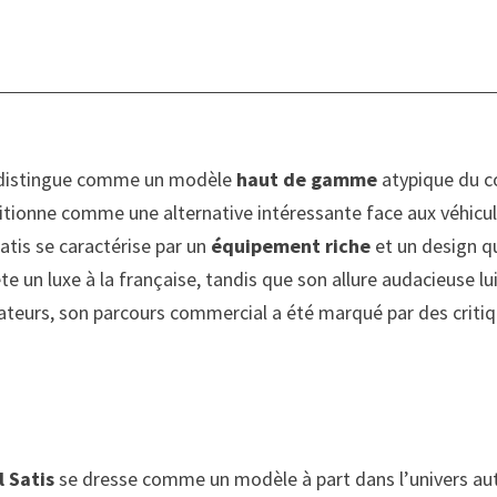
se distingue comme un modèle
haut de gamme
atypique du co
sitionne comme une alternative intéressante face aux véhicu
 Satis se caractérise par un
équipement riche
et un design qu
lète un luxe à la française, tandis que son allure audacieuse l
lisateurs, son parcours commercial a été marqué par des critiq
l Satis
se dresse comme un modèle à part dans l’univers au