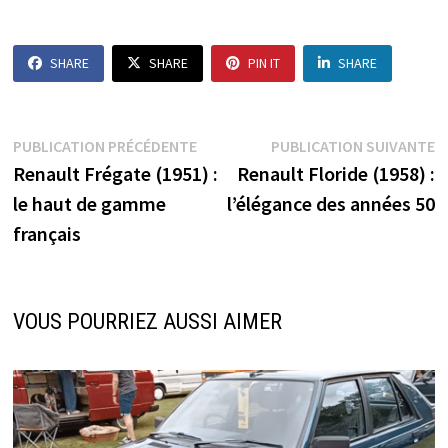
SHARE
SHARE
PIN IT
SHARE
Navigation
Publication
P
PUBLICATION PRÉCÉDENTE
PUBLICATION SUIVANTE
précédente :
s
Renault Frégate (1951) :
Renault Floride (1958) :
de
le haut de gamme
l’élégance des années 50
l’article
français
VOUS POURRIEZ AUSSI AIMER