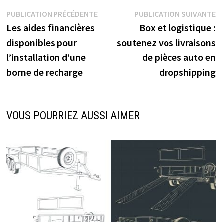
Navigation
Publication
P
PUBLICATION PRÉCÉDENTE
PUBLICATION SUIVANTE
précédente :
s
Les aides financières
Box et logistique :
de
disponibles pour
soutenez vos livraisons
l’article
l’installation d’une
de pièces auto en
borne de recharge
dropshipping
VOUS POURRIEZ AUSSI AIMER