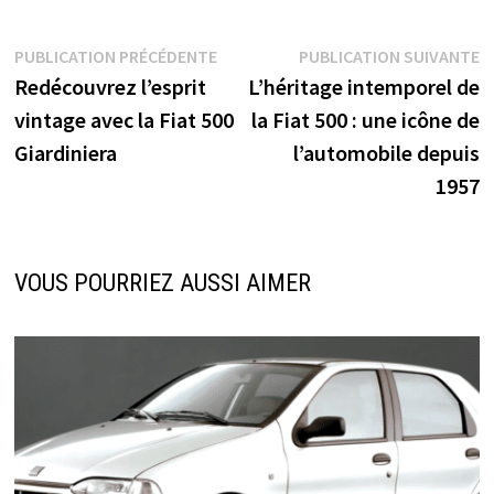
Navigation
Publication
P
PUBLICATION PRÉCÉDENTE
PUBLICATION SUIVANTE
précédente :
s
Redécouvrez l’esprit
L’héritage intemporel de
de
vintage avec la Fiat 500
la Fiat 500 : une icône de
l’article
Giardiniera
l’automobile depuis
1957
VOUS POURRIEZ AUSSI AIMER