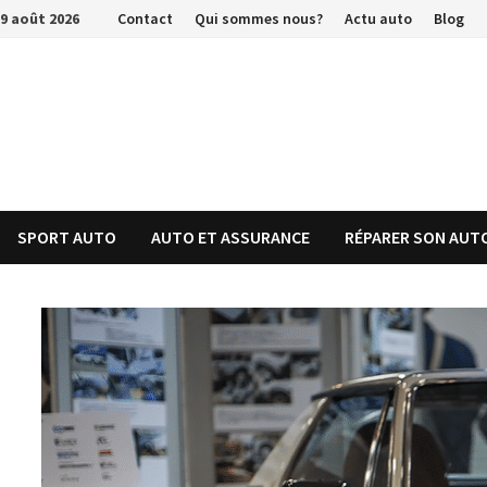
Passer
9 août 2026
Contact
Qui sommes nous?
Actu auto
Blog
au
contenu
SPORT AUTO
AUTO ET ASSURANCE
RÉPARER SON AUT