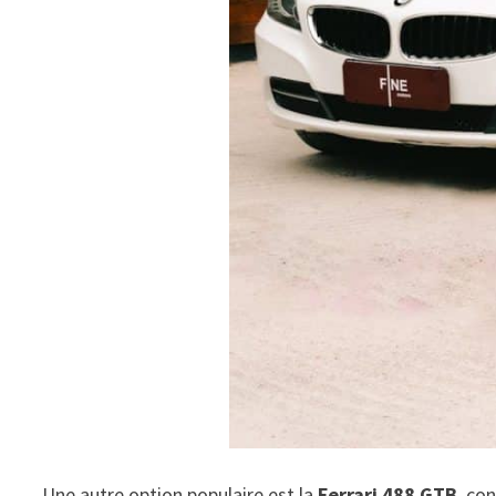
Une autre option populaire est la
Ferrari 488 GTB
, co