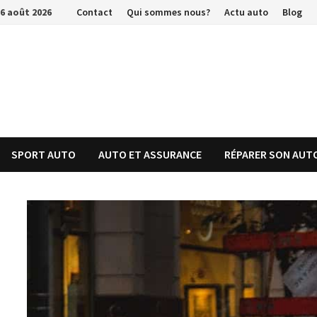
Passer
6 août 2026
Contact
Qui sommes nous?
Actu auto
Blog
au
contenu
SPORT AUTO
AUTO ET ASSURANCE
RÉPARER SON AUT