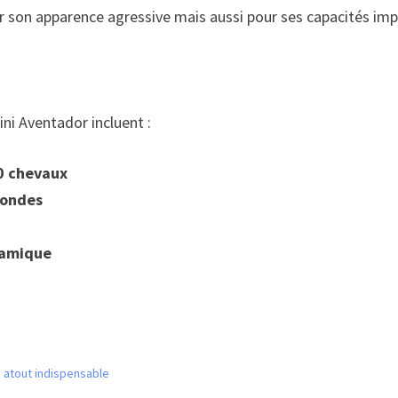
r son apparence agressive mais aussi pour ses capacités im
ni Aventador incluent :
30 chevaux
condes
namique
un atout indispensable