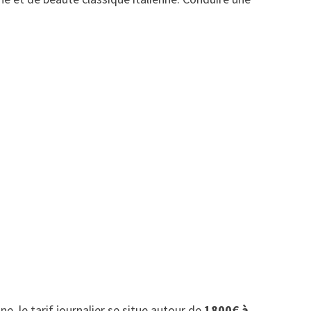
e, le tarif journalier se situe autour de
1800€ à