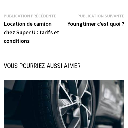
Navigation
Publication
P
PUBLICATION PRÉCÉDENTE
PUBLICATION SUIVANTE
précédente :
s
Location de camion
Youngtimer c’est quoi ?
de
chez Super U : tarifs et
l’article
conditions
VOUS POURRIEZ AUSSI AIMER