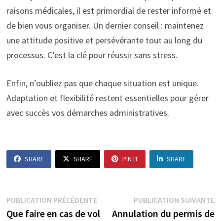
raisons médicales, il est primordial de rester informé et
de bien vous organiser. Un dernier conseil : maintenez
une attitude positive et persévérante tout au long du
processus. C’est la clé pour réussir sans stress.
Enfin, n’oubliez pas que chaque situation est unique.
Adaptation et flexibilité restent essentielles pour gérer
avec succès vos démarches administratives.
SHARE
SHARE
PIN IT
SHARE
Navigation
Publication
P
PUBLICATION PRÉCÉDENTE
PUBLICATION SUIVANTE
précédente :
s
Que faire en cas de vol
Annulation du permis de
de