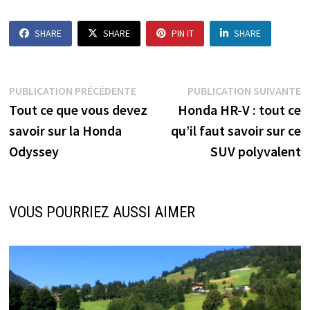
SHARE
SHARE
PIN IT
SHARE
Navigation
Publication
P
PUBLICATION PRÉCÉDENTE
PUBLICATION SUIVANTE
précédente :
s
Tout ce que vous devez
Honda HR-V : tout ce
de
savoir sur la Honda
qu’il faut savoir sur ce
l’article
Odyssey
SUV polyvalent
VOUS POURRIEZ AUSSI AIMER