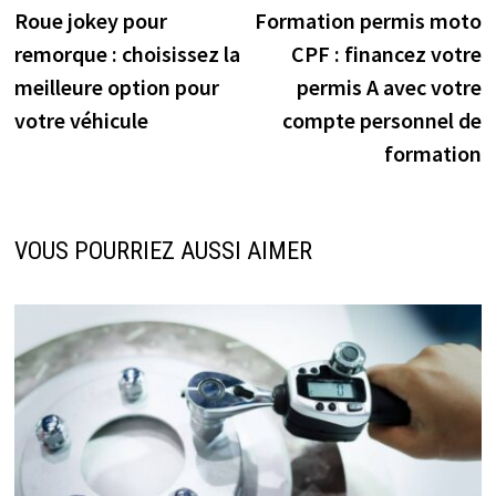
précédente :
s
Roue jokey pour
Formation permis moto
de
remorque : choisissez la
CPF : financez votre
l’article
meilleure option pour
permis A avec votre
votre véhicule
compte personnel de
formation
VOUS POURRIEZ AUSSI AIMER