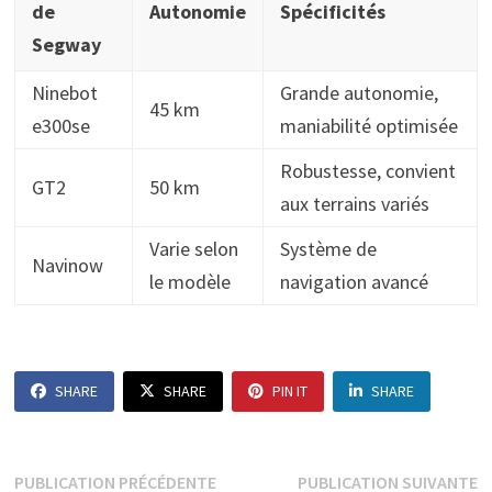
de
Autonomie
Spécificités
Segway
Ninebot
Grande autonomie,
45 km
e300se
maniabilité optimisée
Robustesse, convient
GT2
50 km
aux terrains variés
Varie selon
Système de
Navinow
le modèle
navigation avancé
SHARE
SHARE
PIN IT
SHARE
Navigation
Publication
P
PUBLICATION PRÉCÉDENTE
PUBLICATION SUIVANTE