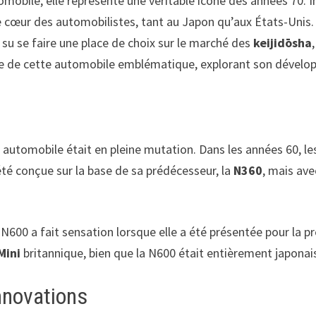
mobile; elle représente une véritable icône des années 70. I
 le cœur des automobilistes, tant au Japon qu’aux États-Unis
su se faire une place de choix sur le marché des
keijidōsha
nte de cette automobile emblématique, explorant son dévelo
utomobile était en pleine mutation. Dans les années 60, les
été conçue sur la base de sa prédécesseur, la
N360
, mais ave
N600 a fait sensation lorsque elle a été présentée pour la pr
Mini
britannique, bien que la N600 était entièrement japonai
nnovations