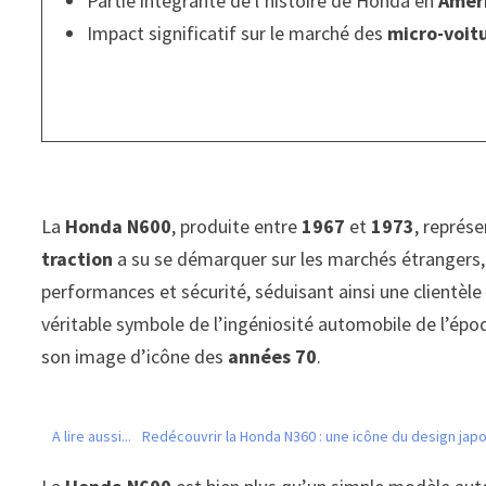
Partie intégrante de l’histoire de Honda en
Amér
Impact significatif sur le marché des
micro-voit
La
Honda N600
, produite entre
1967
et
1973
, représ
traction
a su se démarquer sur les marchés étranger
performances et sécurité, séduisant ainsi une clientèle
véritable symbole de l’ingéniosité automobile de l’époq
son image d’icône des
années 70
.
A lire aussi...
Redécouvrir la Honda N360 : une icône du design jap