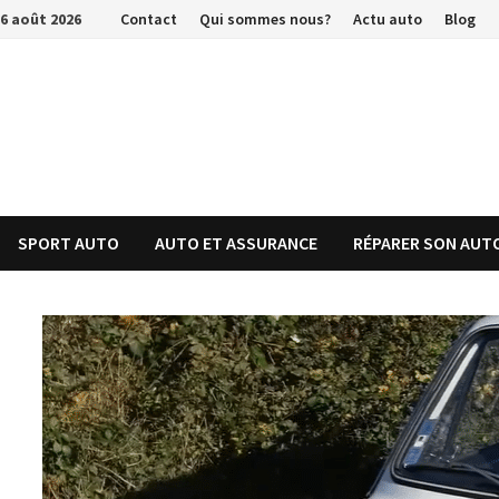
Passer
6 août 2026
Contact
Qui sommes nous?
Actu auto
Blog
au
contenu
SPORT AUTO
AUTO ET ASSURANCE
RÉPARER SON AUT