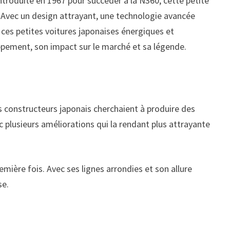
ntroduite en 1967 pour succéder à la N360, cette petite
. Avec un design attrayant, une technologie avancée
, ces petites voitures japonaises énergiques et
ppement, son impact sur le marché et sa légende.
 constructeurs japonais cherchaient à produire des
c plusieurs améliorations qui la rendant plus attrayante
emière fois. Avec ses lignes arrondies et son allure
se.