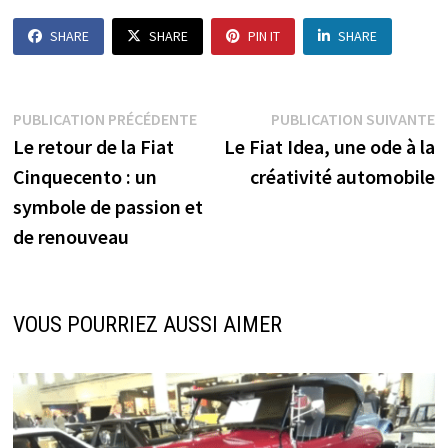
SHARE
SHARE
PIN IT
SHARE
Navigation
Publication
P
PUBLICATION PRÉCÉDENTE
PUBLICATION SUIVANTE
précédente :
s
Le retour de la Fiat
Le Fiat Idea, une ode à la
de
Cinquecento : un
créativité automobile
l’article
symbole de passion et
de renouveau
VOUS POURRIEZ AUSSI AIMER