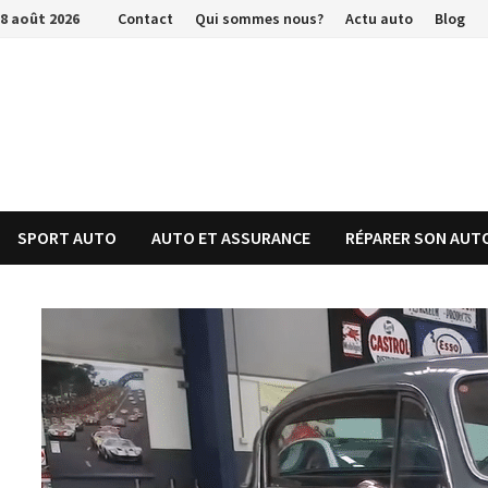
Passer
8 août 2026
Contact
Qui sommes nous?
Actu auto
Blog
au
contenu
SPORT AUTO
AUTO ET ASSURANCE
RÉPARER SON AUT