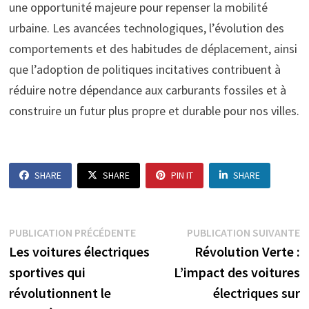
une opportunité majeure pour repenser la mobilité
urbaine. Les avancées technologiques, l’évolution des
comportements et des habitudes de déplacement, ainsi
que l’adoption de politiques incitatives contribuent à
réduire notre dépendance aux carburants fossiles et à
construire un futur plus propre et durable pour nos villes.
SHARE
SHARE
PIN IT
SHARE
Navigation
Publication
P
PUBLICATION PRÉCÉDENTE
PUBLICATION SUIVANTE
précédente :
s
Les voitures électriques
Révolution Verte :
de
sportives qui
L’impact des voitures
l’article
révolutionnent le
électriques sur