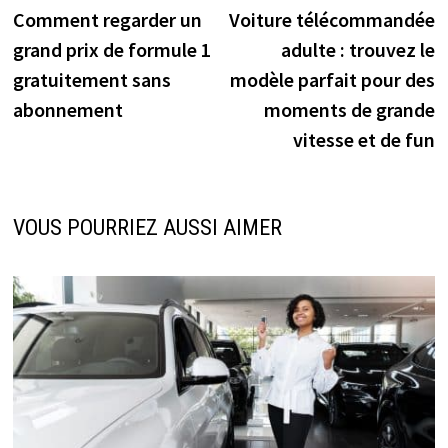
précédente :
s
Comment regarder un
Voiture télécommandée
de
grand prix de formule 1
adulte : trouvez le
l’article
gratuitement sans
modèle parfait pour des
abonnement
moments de grande
vitesse et de fun
VOUS POURRIEZ AUSSI AIMER