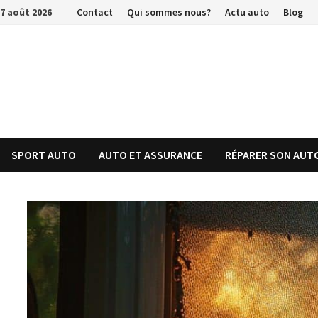
Passer
7 août 2026
Contact
Qui sommes nous?
Actu auto
Blog
au
contenu
SPORT AUTO
AUTO ET ASSURANCE
RÉPARER SON AUT