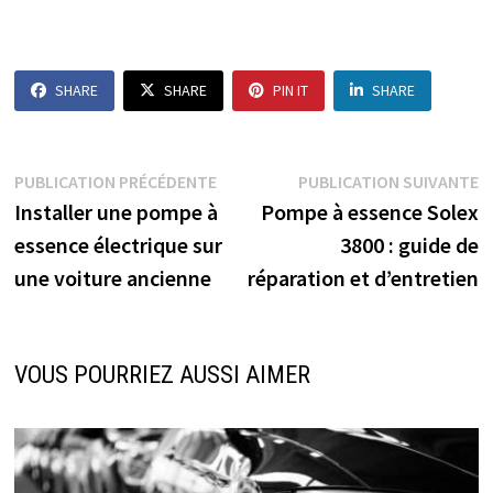
SHARE
SHARE
PIN IT
SHARE
Navigation
Publication
P
PUBLICATION PRÉCÉDENTE
PUBLICATION SUIVANTE
précédente :
s
Installer une pompe à
Pompe à essence Solex
de
essence électrique sur
3800 : guide de
l’article
une voiture ancienne
réparation et d’entretien
VOUS POURRIEZ AUSSI AIMER