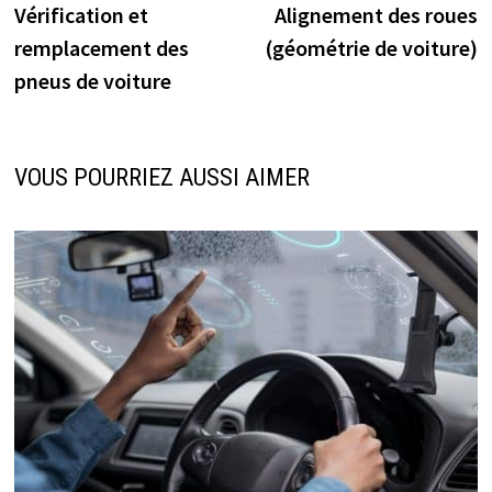
précédente :
s
Vérification et
Alignement des roues
de
remplacement des
(géométrie de voiture)
l’article
pneus de voiture
VOUS POURRIEZ AUSSI AIMER