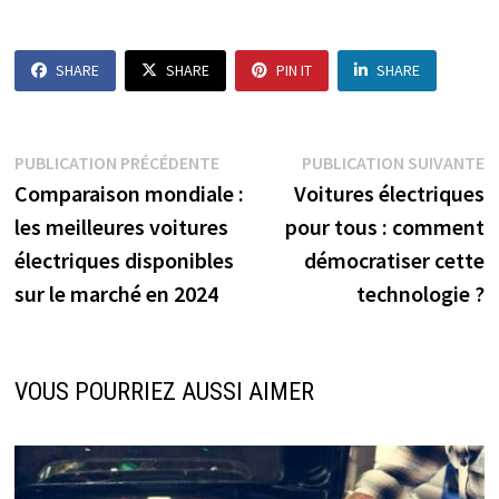
SHARE
SHARE
PIN IT
SHARE
Navigation
Publication
P
PUBLICATION PRÉCÉDENTE
PUBLICATION SUIVANTE
précédente :
s
Comparaison mondiale :
Voitures électriques
de
les meilleures voitures
pour tous : comment
l’article
électriques disponibles
démocratiser cette
sur le marché en 2024
technologie ?
VOUS POURRIEZ AUSSI AIMER