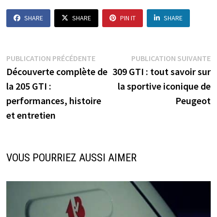
SHARE
SHARE
PIN IT
SHARE
Navigation
Publication
P
PUBLICATION PRÉCÉDENTE
PUBLICATION SUIVANTE
précédente :
s
Découverte complète de
309 GTI : tout savoir sur
de
la 205 GTI :
la sportive iconique de
l’article
performances, histoire
Peugeot
et entretien
VOUS POURRIEZ AUSSI AIMER