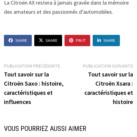
La Citroën AX restera à jamais gravée dans la mémoire
des amateurs et des passionnés d’automobiles.
SHARE
SHARE
PIN IT
SHARE
Navigation
Publication
P
PUBLICATION PRÉCÉDENTE
PUBLICATION SUIVANTE
précédente :
s
Tout savoir sur la
Tout savoir sur la
de
Citroën Saxo : histoire,
Citroën Xsara :
l’article
caractéristiques et
caractéristiques et
influences
histoire
VOUS POURRIEZ AUSSI AIMER