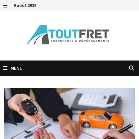
Passer
9 août 2026
au
MENU
contenu
MENU