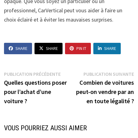
opaque. Que vous soyez un particulier ou un
professionnel, CarVertical peut vous aider à faire un
choix éclairé et à éviter les mauvaises surprises.
SHARE
SHARE
PIN IT
SHARE
Navigation
Publication
P
PUBLICATION PRÉCÉDENTE
PUBLICATION SUIVANTE
précédente :
s
Quelles questions poser
Combien de voitures
de
pour l’achat d’une
peut-on vendre par an
l’article
voiture ?
en toute légalité ?
VOUS POURRIEZ AUSSI AIMER