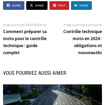
SHARE
SHARE
PIN IT
SHARE
Navigation
Publication
P
PUBLICATION PRÉCÉDENTE
PUBLICATION SUIVANTE
précédente :
s
Comment préparer sa
Contrôle technique
de
moto pour le contrôle
moto en 2024 :
l’article
technique : guide
obligations et
complet
nouveautés
VOUS POURRIEZ AUSSI AIMER