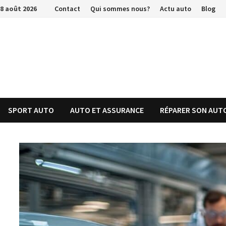
Passer
8 août 2026
Contact
Qui sommes nous?
Actu auto
Blog
au
contenu
SPORT AUTO
AUTO ET ASSURANCE
RÉPARER SON AUT