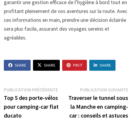
garantir une gestion efficace de l’hygiène à bord tout en
profitant pleinement de vos aventures sur la route. Avec
ces informations en main, prendre une décision éclairée
sera plus facile, assurant des voyages sereins et
agréables.
SHARE
SHARE
PIN IT
SHARE
Navigation
Publication
P
PUBLICATION PRÉCÉDENTE
PUBLICATION SUIVANTE
précédente :
s
Top 5 des porte-vélos
Traverser le tunnel sous
de
pour camping-car fiat
la Manche en camping-
l’article
ducato
car : conseils et astuces