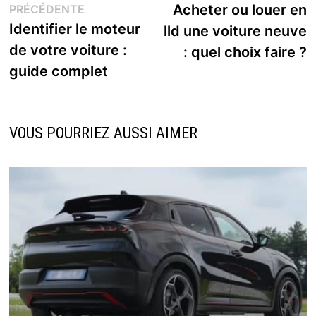
Publication
s
Acheter ou louer en
PRÉCÉDENTE
de
précédente :
Identifier le moteur
lld une voiture neuve
l’article
de votre voiture :
: quel choix faire ?
guide complet
VOUS POURRIEZ AUSSI AIMER