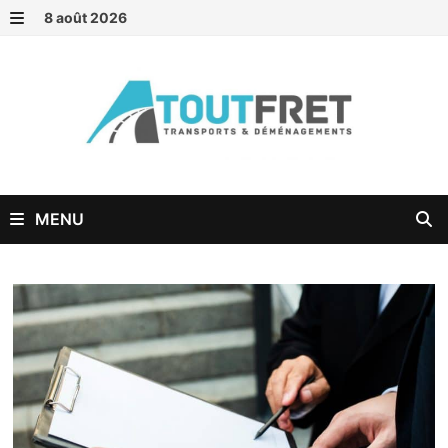
Passer
8 août 2026
au
MENU
contenu
MENU