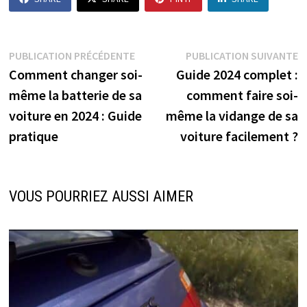
Navigation
Publication
P
PUBLICATION PRÉCÉDENTE
PUBLICATION SUIVANTE
précédente :
s
Comment changer soi-
Guide 2024 complet :
de
même la batterie de sa
comment faire soi-
l’article
voiture en 2024 : Guide
même la vidange de sa
pratique
voiture facilement ?
VOUS POURRIEZ AUSSI AIMER