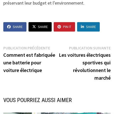
préservant leur budget et l’environnement.
SHARE
SHARE
PIN IT
SHARE
Navigation
Publication
P
PUBLICATION PRÉCÉDENTE
PUBLICATION SUIVANTE
précédente :
s
Comment est fabriquée
Les voitures électriques
de
une batterie pour
sportives qui
l’article
voiture électrique
révolutionnent le
marché
VOUS POURRIEZ AUSSI AIMER