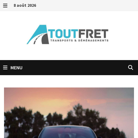
Passer
8 août 2026
au
MENU
contenu
MENU