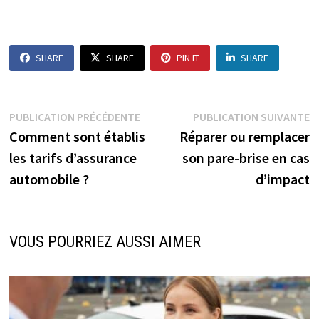
SHARE
SHARE
PIN IT
SHARE
Navigation
Publication
P
PUBLICATION PRÉCÉDENTE
PUBLICATION SUIVANTE
précédente :
s
Comment sont établis
Réparer ou remplacer
de
les tarifs d’assurance
son pare-brise en cas
l’article
automobile ?
d’impact
VOUS POURRIEZ AUSSI AIMER